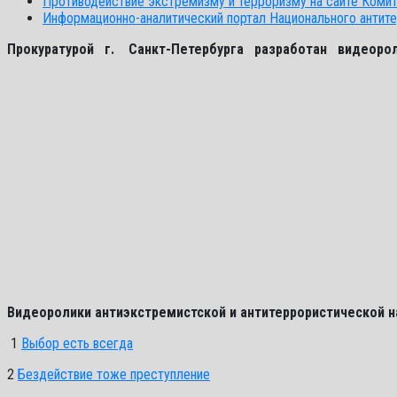
Противодействие экстремизму и терроризму на сайте Комит
Информационно-аналитический портал Национального антит
Прокуратурой г. Санкт-Петербурга разработан видеоро
Видеоролики антиэкстремистской и антитеррористической 
1
Выбор есть всегда
2
Бездействие тоже преступление