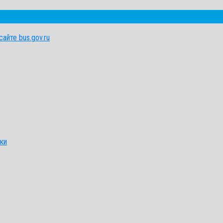
айте bus.gov.ru
ки