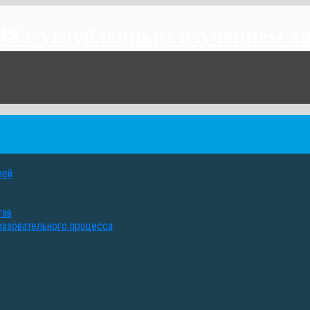
 с углубленным изучением ан
ией
тав
разовательного процесса