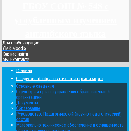
ГБОУ СОШ № 548 с
углубленным изучением
английского языка
Для слабовидящих
УМК Moodle
Как нас найти
Мы Вконтакте
Главная
Сведения об образовательной организации
Основные сведения
Структура и органы управления образовательной
организацией
Документы
Образование
Руководство. Педагогический (научно-педагогический)
состав
Материально-техническое обеспечение и оснащенность
образовательного процесса