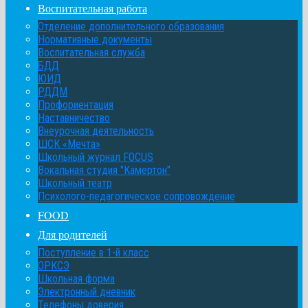
Воспитательная работа
Отделение дополнительного образования
Нормативные документы
Воспитательная служба
БДД
ЮИД
РДДМ
Профориентация
Наставничество
Внеурочная деятельность
ШСК «Мечта»
Школьный журнал FOCUS
Вокальная студия "Камертон"
Школьный театр
Психолого-педагогическое сопровождение
FOOD
Для родителей
Поступление в 1-й класс
ОРКСЭ
Школьная форма
Электронный дневник
Телефоны доверия