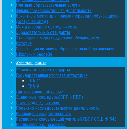
Платные образовательные услуги
Финансово-хозяйственная деятельность
Вакантные места для приема (перевода) обучающихся
Доступная среда
Международное сотрудничество
Образовательные стандарты
Стипендии и меры поддержки обучающихся
История
Организация питания в образовательной организации
Школьный бассейн
Учебная работа
Образовательные стандарты
Государственная итоговая аттестация
ГИА-11
ГИА-9
Дистанционное обучение
Оценочные процедуры(ВПР и РДР)
Олимпиадное движение
Проектно-исследовательская деятельность
Инновационная деятельность
Расписание консультаций учителей ГБОУ СОШ № 548
Инклюзивное образование