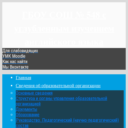
ГБОУ СОШ № 548 с
углубленным изучением
английского языка
Для слабовидящих
УМК Moodle
Как нас найти
Мы Вконтакте
Главная
Сведения об образовательной организации
Основные сведения
Структура и органы управления образовательной
организацией
Документы
Образование
Руководство. Педагогический (научно-педагогический)
состав