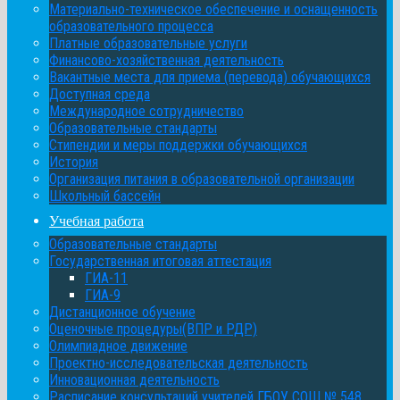
Материально-техническое обеспечение и оснащенность
образовательного процесса
Платные образовательные услуги
Финансово-хозяйственная деятельность
Вакантные места для приема (перевода) обучающихся
Доступная среда
Международное сотрудничество
Образовательные стандарты
Стипендии и меры поддержки обучающихся
История
Организация питания в образовательной организации
Школьный бассейн
Учебная работа
Образовательные стандарты
Государственная итоговая аттестация
ГИА-11
ГИА-9
Дистанционное обучение
Оценочные процедуры(ВПР и РДР)
Олимпиадное движение
Проектно-исследовательская деятельность
Инновационная деятельность
Расписание консультаций учителей ГБОУ СОШ № 548