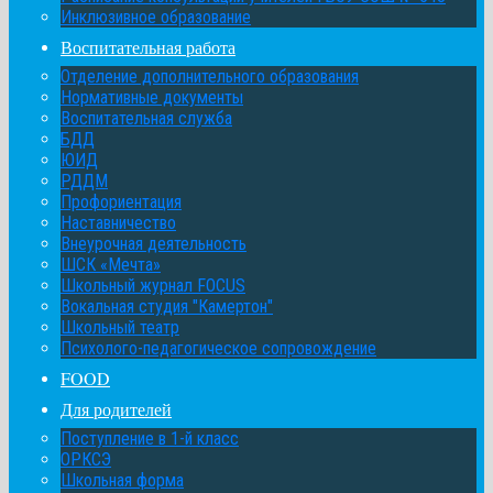
Инклюзивное образование
Воспитательная работа
Отделение дополнительного образования
Нормативные документы
Воспитательная служба
БДД
ЮИД
РДДМ
Профориентация
Наставничество
Внеурочная деятельность
ШСК «Мечта»
Школьный журнал FOCUS
Вокальная студия "Камертон"
Школьный театр
Психолого-педагогическое сопровождение
FOOD
Для родителей
Поступление в 1-й класс
ОРКСЭ
Школьная форма