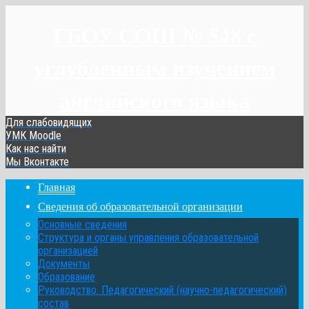
ГБОУ СОШ № 548 с
углубленным изучением
английского языка
Для слабовидящих
УМК Moodle
Как нас найти
Мы Вконтакте
Главная
Сведения об образовательной организации
Основные сведения
Структура и органы управления образовательной
организацией
Документы
Образование
Руководство. Педагогический (научно-педагогический)
состав