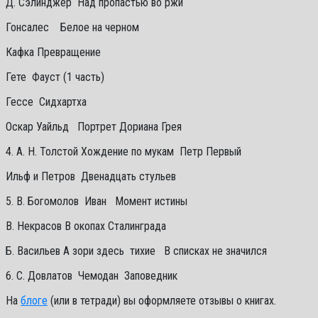
Д. Сэлинджер Над пропастью во ржи
Гонсалес Белое на черном
Кафка Превращение
Гете Фауст (1 часть)
Гессе Сидхартха
Оскар Уайльд Портрет Дориана Грея
4. А. Н. Толстой Хождение по мукам Петр Первый
Ильф и Петров Двенадцать стульев
5. В. Богомолов Иван Момент истины
В. Некрасов В окопах Сталинграда
Б. Васильев А зори здесь тихие В списках не значился
6. С. Довлатов Чемодан Заповедник
На
блоге
(или в тетради) вы оформляете отзывы о книгах.