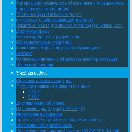
Материально-техническое обеспечение и оснащенность
образовательного процесса
Платные образовательные услуги
Финансово-хозяйственная деятельность
Вакантные места для приема (перевода) обучающихся
Доступная среда
Международное сотрудничество
Образовательные стандарты
Стипендии и меры поддержки обучающихся
История
Организация питания в образовательной организации
Школьный бассейн
Учебная работа
Образовательные стандарты
Государственная итоговая аттестация
ГИА-11
ГИА-9
Дистанционное обучение
Оценочные процедуры(ВПР и РДР)
Олимпиадное движение
Проектно-исследовательская деятельность
Инновационная деятельность
Расписание консультаций учителей ГБОУ СОШ № 548