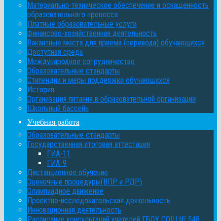
Материально-техническое обеспечение и оснащенность
образовательного процесса
Платные образовательные услуги
Финансово-хозяйственная деятельность
Вакантные места для приема (перевода) обучающихся
Доступная среда
Международное сотрудничество
Образовательные стандарты
Стипендии и меры поддержки обучающихся
История
Организация питания в образовательной организации
Школьный бассейн
Учебная работа
Образовательные стандарты
Государственная итоговая аттестация
ГИА-11
ГИА-9
Дистанционное обучение
Оценочные процедуры(ВПР и РДР)
Олимпиадное движение
Проектно-исследовательская деятельность
Инновационная деятельность
Расписание консультаций учителей ГБОУ СОШ № 548