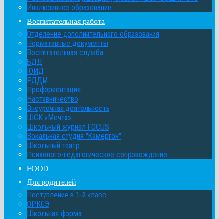
Инклюзивное образование
Воспитательная работа
Отделение дополнительного образования
Нормативные документы
Воспитательная служба
БДД
ЮИД
РДДМ
Профориентация
Наставничество
Внеурочная деятельность
ШСК «Мечта»
Школьный журнал FOCUS
Вокальная студия "Камертон"
Школьный театр
Психолого-педагогическое сопровождение
FOOD
Для родителей
Поступление в 1-й класс
ОРКСЭ
Школьная форма