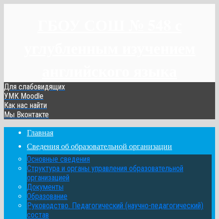
ГБОУ СОШ № 548 с
углубленным изучением
английского языка
Для слабовидящих
УМК Moodle
Как нас найти
Мы Вконтакте
Главная
Сведения об образовательной организации
Основные сведения
Структура и органы управления образовательной
организацией
Документы
Образование
Руководство. Педагогический (научно-педагогический)
состав