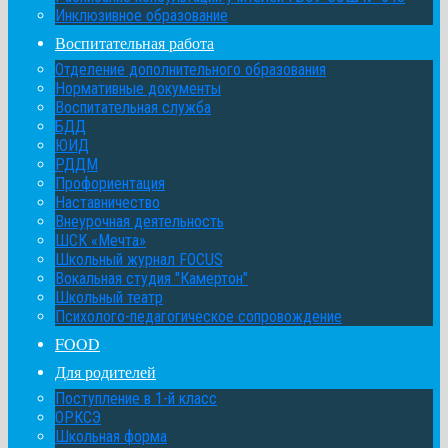
Инклюзивное образование
Воспитательная работа
Отделение дополнительного образования
Нормативные документы
Воспитательная служба
БДД
ЮИД
РДДМ
Профориентация
Наставничество
Внеурочная деятельность
ШСК «Мечта»
Школьный журнал FOCUS
Вокальная студия "Камертон"
Школьный театр
Психолого-педагогическое сопровождение
FOOD
Для родителей
Поступление в 1-й класс
ОРКСЭ
Школьная форма