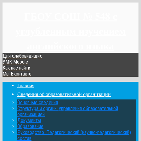
ГБОУ СОШ № 548 с
углубленным изучением
английского языка
Для слабовидящих
УМК Moodle
Как нас найти
Мы Вконтакте
Главная
Сведения об образовательной организации
Основные сведения
Структура и органы управления образовательной
организацией
Документы
Образование
Руководство. Педагогический (научно-педагогический)
состав