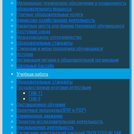
Материально-техническое обеспечение и оснащенность
образовательного процесса
Платные образовательные услуги
Финансово-хозяйственная деятельность
Вакантные места для приема (перевода) обучающихся
Доступная среда
Международное сотрудничество
Образовательные стандарты
Стипендии и меры поддержки обучающихся
История
Организация питания в образовательной организации
Школьный бассейн
Учебная работа
Образовательные стандарты
Государственная итоговая аттестация
ГИА-11
ГИА-9
Дистанционное обучение
Оценочные процедуры(ВПР и РДР)
Олимпиадное движение
Проектно-исследовательская деятельность
Инновационная деятельность
Расписание консультаций учителей ГБОУ СОШ № 548