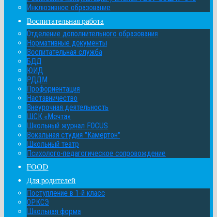
Инклюзивное образование
Воспитательная работа
Отделение дополнительного образования
Нормативные документы
Воспитательная служба
БДД
ЮИД
РДДМ
Профориентация
Наставничество
Внеурочная деятельность
ШСК «Мечта»
Школьный журнал FOCUS
Вокальная студия "Камертон"
Школьный театр
Психолого-педагогическое сопровождение
FOOD
Для родителей
Поступление в 1-й класс
ОРКСЭ
Школьная форма