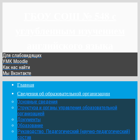
ГБОУ СОШ № 548 с
углубленным изучением
английского языка
Для слабовидящих
УМК Moodle
Как нас найти
Мы Вконтакте
Главная
Сведения об образовательной организации
Основные сведения
Структура и органы управления образовательной
организацией
Документы
Образование
Руководство. Педагогический (научно-педагогический)
состав