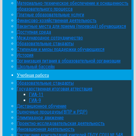
Материально-техническое обеспечение и оснащенность
образовательного процесса
Платные образовательные услуги
Финансово-хозяйственная деятельность
Вакантные места для приема (перевода) обучающихся
Доступная среда
Международное сотрудничество
Образовательные стандарты
Стипендии и меры поддержки обучающихся
История
Организация питания в образовательной организации
Школьный бассейн
Учебная работа
Образовательные стандарты
Государственная итоговая аттестация
ГИА-11
ГИА-9
Дистанционное обучение
Оценочные процедуры(ВПР и РДР)
Олимпиадное движение
Проектно-исследовательская деятельность
Инновационная деятельность
Расписание консультаций учителей ГБОУ СОШ № 548