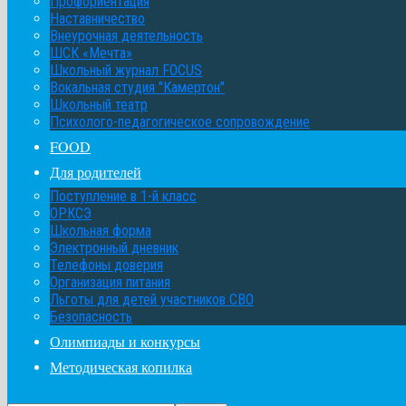
Профориентация
Наставничество
Внеурочная деятельность
ШСК «Мечта»
Школьный журнал FOCUS
Вокальная студия "Камертон"
Школьный театр
Психолого-педагогическое сопровождение
FOOD
Для родителей
Поступление в 1-й класс
ОРКСЭ
Школьная форма
Электронный дневник
Телефоны доверия
Организация питания
Льготы для детей участников СВО
Безопасность
Олимпиады и конкурсы
Методическая копилка