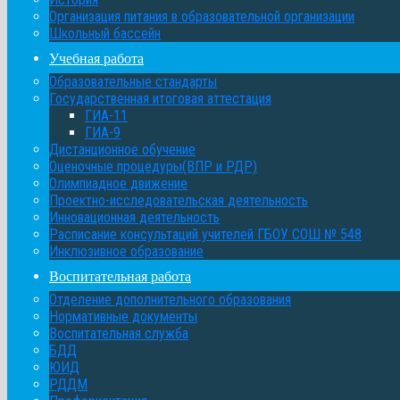
Организация питания в образовательной организации
Школьный бассейн
Учебная работа
Образовательные стандарты
Государственная итоговая аттестация
ГИА-11
ГИА-9
Дистанционное обучение
Оценочные процедуры(ВПР и РДР)
Олимпиадное движение
Проектно-исследовательская деятельность
Инновационная деятельность
Расписание консультаций учителей ГБОУ СОШ № 548
Инклюзивное образование
Воспитательная работа
Отделение дополнительного образования
Нормативные документы
Воспитательная служба
БДД
ЮИД
РДДМ