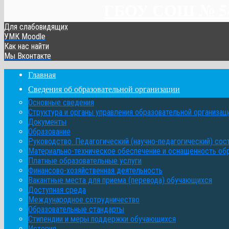
ГБОУ СОШ № 548
Для слабовидящих
УМК Moodle
Как нас найти
Мы Вконтакте
Главная
Сведения об образовательной организации
Основные сведения
Структура и органы управления образовательной организац
Документы
Образование
Руководство. Педагогический (научно-педагогический) сос
Материально-техническое обеспечение и оснащенность об
Платные образовательные услуги
Финансово-хозяйственная деятельность
Вакантные места для приема (перевода) обучающихся
Доступная среда
Международное сотрудничество
Образовательные стандарты
Стипендии и меры поддержки обучающихся
История