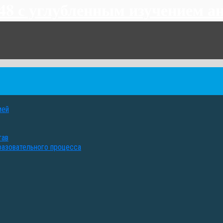
 с углубленным изучением ан
ией
тав
разовательного процесса