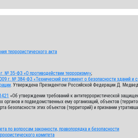
ния террористического акта
г. № 35-ФЗ «О противодействии терроризму»
;
09 г. № 384-ФЗ «Технический регламент о безопасности зданий и 
рации
. Утверждена Президентом Российской Федерации Д. Медведе
1421
«Об утверждении требований к антитеррористической защищен
х органов и подведомственных ему организаций, объектов (террито
та безопасности этих объектов (территорий) и признании утратив
ета по вопросам законности, правопорядка и безопасности
еррористического комитета