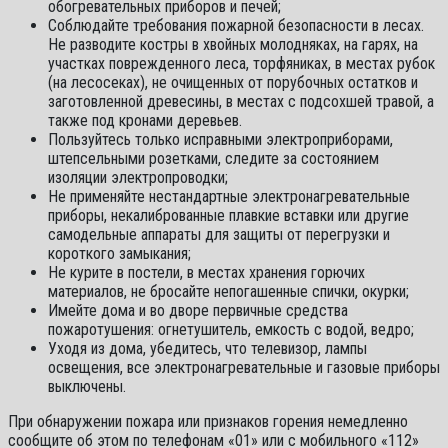
обогревательных приборов и печей;
Соблюдайте требования пожарной безопасности в лесах.
Не разводите костры в хвойных молодняках, на гарях, на
участках поврежденного леса, торфяниках, в местах рубок
(на лесосеках), не очищенных от порубочных остатков и
заготовленной древесины, в местах с подсохшей травой, а
также под кронами деревьев.
Пользуйтесь только исправными электроприборами,
штепсельными розетками, следите за состоянием
изоляции электропроводки;
Не применяйте нестандартные электронагревательные
приборы, некалиброванные плавкие вставки или другие
самодельные аппараты для защиты от перегрузки и
короткого замыкания;
Не курите в постели, в местах хранения горючих
материалов, не бросайте непогашенные спички, окурки;
Имейте дома и во дворе первичные средства
пожаротушения: огнетушитель, емкость с водой, ведро;
Уходя из дома, убедитесь, что телевизор, лампы
освещения, все электронагревательные и газовые приборы
выключены.
При обнаружении пожара или признаков горения немедленно
сообщите об этом по телефонам «01» или с мобильного «112»