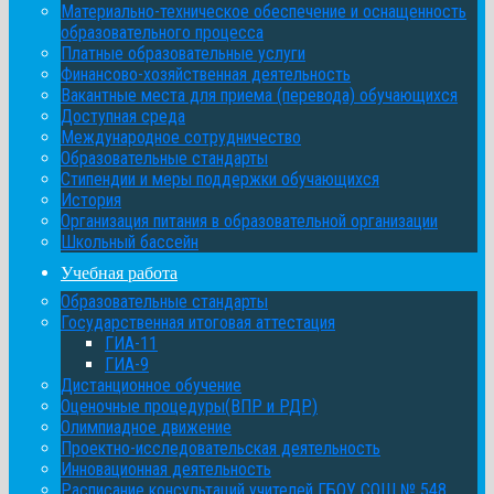
Материально-техническое обеспечение и оснащенность
образовательного процесса
Платные образовательные услуги
Финансово-хозяйственная деятельность
Вакантные места для приема (перевода) обучающихся
Доступная среда
Международное сотрудничество
Образовательные стандарты
Стипендии и меры поддержки обучающихся
История
Организация питания в образовательной организации
Школьный бассейн
Учебная работа
Образовательные стандарты
Государственная итоговая аттестация
ГИА-11
ГИА-9
Дистанционное обучение
Оценочные процедуры(ВПР и РДР)
Олимпиадное движение
Проектно-исследовательская деятельность
Инновационная деятельность
Расписание консультаций учителей ГБОУ СОШ № 548