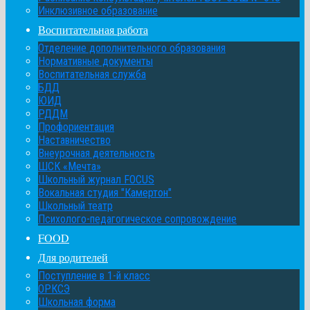
Инклюзивное образование
Воспитательная работа
Отделение дополнительного образования
Нормативные документы
Воспитательная служба
БДД
ЮИД
РДДМ
Профориентация
Наставничество
Внеурочная деятельность
ШСК «Мечта»
Школьный журнал FOCUS
Вокальная студия "Камертон"
Школьный театр
Психолого-педагогическое сопровождение
FOOD
Для родителей
Поступление в 1-й класс
ОРКСЭ
Школьная форма