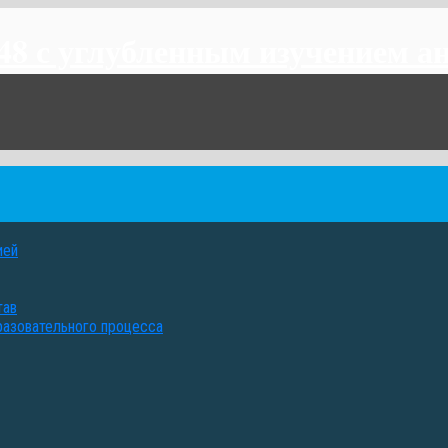
 с углубленным изучением ан
ией
тав
разовательного процесса