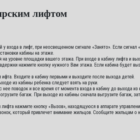
ирским лифтом
 у входа в лифт, при неосвещенном сигнале «Занято». Если сигнал 
становки кабины на этаже.
ся на уровне площадки вашего этажа. При входе в кабину лифта и вы
задержки нажмите кнопку нужного Вам этажа. Если кабина будет вы
 ифта. Входите в кабину первыми и выходите после выхода детей.
выходе из кабины ребенка следует взять на руки.
с нее поводок и все время от момента входа в кабину до выхода из
погрузите багаж. При выходе из кабины сначала выгрузите багаж, за
лифта нажмите кнопку «Вызов», находящуюся в аппарате управления
звонок, который привлечет внимание жильцов. Сообщите жильцам о