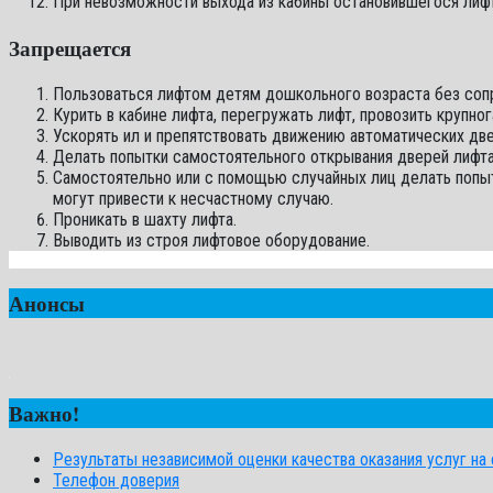
При невозможности выхода из кабины остановившегося лифта
Запрещается
Пользоваться лифтом детям дошкольного возраста без сопр
Курить в кабине лифта, перегружать лифт, провозить круп
Ускорять ил и препятствовать движению автоматических две
Делать попытки самостоятельного открывания дверей лифта
Самостоятельно или с помощью случайных лиц делать попытк
могут привести к несчастному случаю.
Проникать в шахту лифта.
Выводить из строя лифтовое оборудование.
Анонсы
Важно!
Результаты независимой оценки качества оказания услуг на с
Телефон доверия