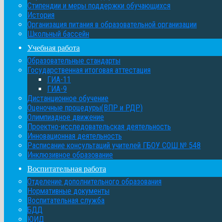
Стипендии и меры поддержки обучающихся
История
Организация питания в образовательной организации
Школьный бассейн
Учебная работа
Образовательные стандарты
Государственная итоговая аттестация
ГИА-11
ГИА-9
Дистанционное обучение
Оценочные процедуры(ВПР и РДР)
Олимпиадное движение
Проектно-исследовательская деятельность
Инновационная деятельность
Расписание консультаций учителей ГБОУ СОШ № 548
Инклюзивное образование
Воспитательная работа
Отделение дополнительного образования
Нормативные документы
Воспитательная служба
БДД
ЮИД