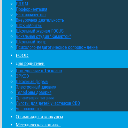
РДДМ
Профориентация
Наставничество
Внеурочная деятельность
ШСК «Мечта»
Школьный журнал FOCUS
Вокальная студия "Камертон"
Школьный театр
Психолого-педагогическое сопровождение
FOOD
Для родителей
Поступление в 1-й класс
ОРКСЭ
Школьная форма
Электронный дневник
Телефоны доверия
Организация питания
Льготы для детей участников СВО
Безопасность
Олимпиады и конкурсы
Методическая копилка