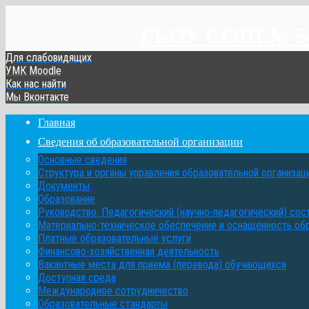
ГБОУ СОШ № 548
Для слабовидящих
УМК Moodle
Как нас найти
Мы Вконтакте
Главная
Сведения об образовательной организации
Основные сведения
Структура и органы управления образовательной организац
Документы
Образование
Руководство. Педагогический (научно-педагогический) сос
Материально-техническое обеспечение и оснащенность об
Платные образовательные услуги
Финансово-хозяйственная деятельность
Вакантные места для приема (перевода) обучающихся
Доступная среда
Международное сотрудничество
Образовательные стандарты