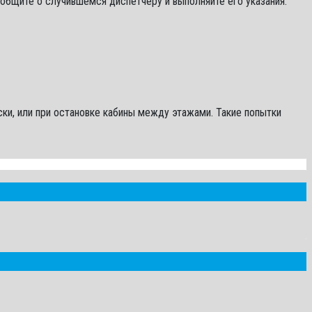
общите о случившемся диспетчеру и выполняйте его указания.
ки, или при остановке кабины между этажами. Такие попытки