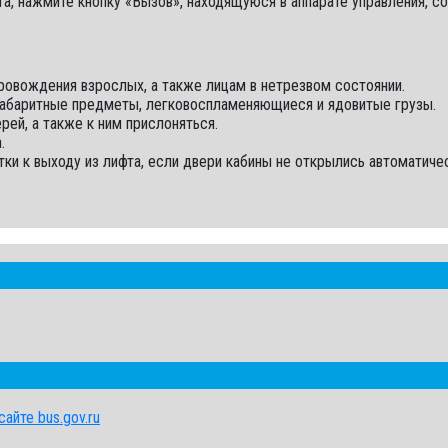
, нажмите кнопку «Вызов», находящуюся в аппарате управления, со
овождения взрослых, а также лицам в нетрезвом состоянии.
ногабаритные предметы, легковоспламеняющиеся и ядовитые грузы.
рей, а также к ним прислоняться.
.
и к выходу из лифта, если двери кабины не открылись автоматичес
айте bus.gov.ru