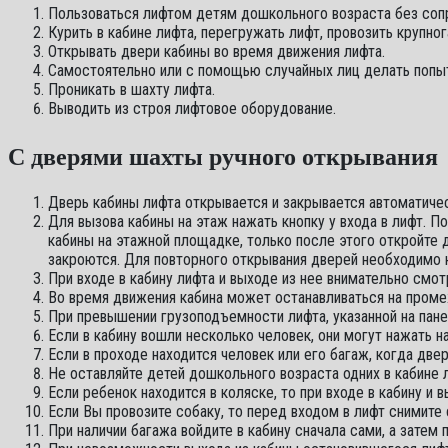
Пользоваться лифтом детям дошкольного возраста без сопр
Курить в кабине лифта, перегружать лифт, провозить круп
Открывать двери кабины во время движения лифта.
Самостоятельно или с помощью случайных лиц делать попытк
Проникать в шахту лифта.
Выводить из строя лифтовое оборудование.
С дверями шахты ручного открывания
Дверь кабины лифта открывается и закрывается автоматиче
Для вызова кабины на этаж нажать кнопку у входа в лифт. 
кабины на этажной площадке, только после этого откройте 
закроются. Для повторного открывания дверей необходимо н
При входе в кабину лифта и выходе из нее внимательно смотр
Во время движения кабина может останавливаться на проме
При превышении грузоподъемности лифта, указанной на панел
Если в кабину вошли несколько человек, они могут нажать н
Если в проходе находится человек или его багаж, когда две
Не оставляйте детей дошкольного возраста одних в кабине л
Если ребенок находится в коляске, то при входе в кабину и 
Если Вы провозите собаку, то перед входом в лифт снимите 
При наличии багажа войдите в кабину сначала сами, а затем 