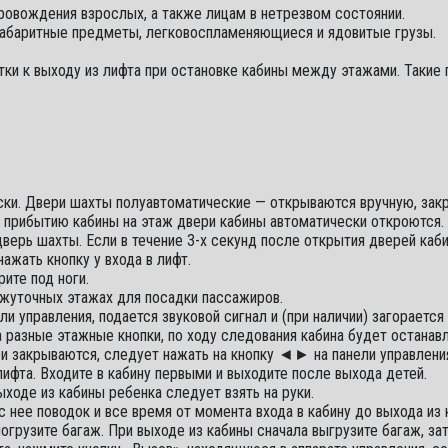
овождения взрослых, а также лицам в нетрезвом состоянии.
ногабаритные предметы, легковоспламеняющиеся и ядовитые грузы.
и к выходу из лифта при остановке кабины между этажами. Такие 
ски. Двери шахты полуавтоматические — открываются вручную, за
По прибытию кабины на этаж двери кабины автоматически откроются
дверь шахты. Если в течение 3-х секунд после открытия дверей каб
ажать кнопку у входа в лифт.
ите под ноги.
жуточных этажах для посадки пассажиров.
и управления, подается звуковой сигнал и (при наличии) загораетс
а разные этажные кнопки, по ходу следования кабина будет останав
ри закрываются, следует нажать на кнопку ◄► на панели управлени
ифта. Входите в кабину первыми и выходите после выхода детей.
выходе из кабины ребенка следует взять на руки.
с нее поводок и все время от момента входа в кабину до выхода из
погрузите багаж. При выходе из кабины сначала выгрузите багаж, за