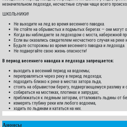
незначительном ледоходе, несчастные случаи чаще всего происхо
ШКОЛЬНИКИ!
Не выходите на лед во время весеннего паводка.
Не стойте на обрывистых и подмытых берегах — они могут о
Когда вы наблюдаете за ледоходом с моста, набережной при
Если вы оказались свидетелем несчастного случая на реке и
Будьте осторожны во время весеннего паводка и ледохода.
Не подвергайте свою жизнь опасности!
В период весеннего наводка и ледохода запрещается:
выходить в весенний период на водоемы;
переправляться через реку в период ледохода;
подходить близко к реке в местах затора льда,
стоять на обрывистом берегу, подвергающемуся разливу и 
собираться на мостиках, плотинах и запрудах;
приближаться к ледяным заторам, отталкивать льдины от бе
измерять глубину реки или любого водоема,
ходить по льдинам и кататься на них.
Анонсы