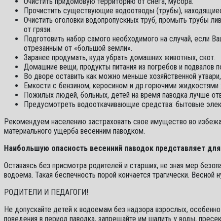
Очистить придомовую территорию от снега, мусора.
Прочистить существующие водоотводы (трубы), находящиеся
Очистить оголовки водопропускных труб, промыть трубы лив
от грязи.
Подготовить набор самого необходимого на случай, если В
отрезанным от «большой земли».
Заранее продумать, куда убрать домашних животных, скот.
Домашние вещи, продукты питания из погребов и подвалов п
Во дворе оставить как можно меньше хозяйственной утвари, 
Емкости с бензином, керосином и др.горючими жидкостями 
Пожилых людей, больных, детей на время паводка лучше от
Предусмотреть водооткачивающие средства: бытовые электр
Рекомендуем населению застраховать свое имущество во избежа
материального ущерба весенним паводком.
Наибольшую опасность весенний паводок представляет для
Оставаясь без присмотра родителей и старших, не зная мер безопа
водоема. Такая беспечность порой кончается трагически. Весной н
РОДИТЕЛИ И ПЕДАГОГИ!
Не допускайте детей к водоемам без надзора взрослых, особенно 
поведения в период паводка, запрещайте им шалить у воды, пресек