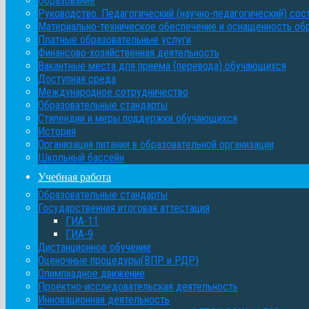
Образование
Руководство. Педагогический (научно-педагогический) сос
Материально-техническое обеспечение и оснащенность об
Платные образовательные услуги
Финансово-хозяйственная деятельность
Вакантные места для приема (перевода) обучающихся
Доступная среда
Международное сотрудничество
Образовательные стандарты
Стипендии и меры поддержки обучающихся
История
Организация питания в образовательной организации
Школьный бассейн
Учебная работа
Образовательные стандарты
Государственная итоговая аттестация
ГИА-11
ГИА-9
Дистанционное обучение
Оценочные процедуры(ВПР и РДР)
Олимпиадное движение
Проектно-исследовательская деятельность
Инновационная деятельность