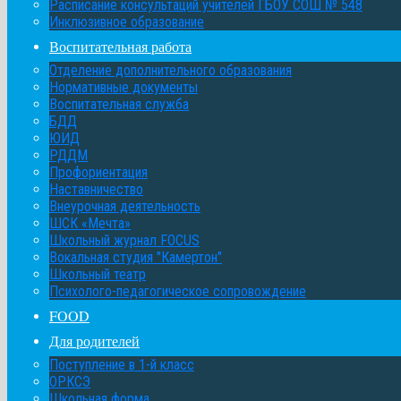
Расписание консультаций учителей ГБОУ СОШ № 548
Инклюзивное образование
Воспитательная работа
Отделение дополнительного образования
Нормативные документы
Воспитательная служба
БДД
ЮИД
РДДМ
Профориентация
Наставничество
Внеурочная деятельность
ШСК «Мечта»
Школьный журнал FOCUS
Вокальная студия "Камертон"
Школьный театр
Психолого-педагогическое сопровождение
FOOD
Для родителей
Поступление в 1-й класс
ОРКСЭ
Школьная форма