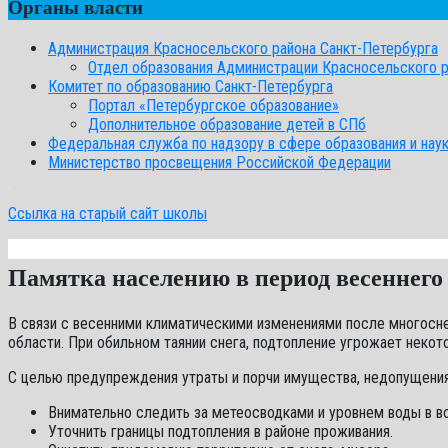
Органы власти
Администрация Красносельского района Санкт-Петербурга
Отдел образования Администрации Красносельского 
Комитет по образованию Санкт-Петербурга
Портал «Петербургское образование»
Дополнительное образование детей в СПб
Федеральная служба по надзору в сфере образования и нау
Министерство просвещения Российской Федерации
Ссылка на старый сайт школы
Памятка населению в период весеннего
В связи с весенними климатическими изменениями после многосн
области. При обильном таянии снега, подтопление угрожает некот
С целью предупреждения утраты и порчи имущества, недопущени
Внимательно следить за метеосводками и уровнем воды в в
Уточнить границы подтопления в районе проживания.