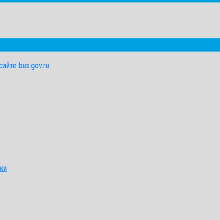
айте bus.gov.ru
ки