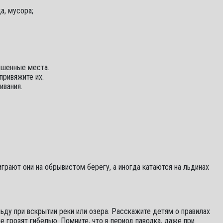
а, мусора;
ышенные места.
привяжите их.
ивания.
играют они на обрывистом берегу, а иногда катаются на льдинах
ьду при вскрытии реки или озера. Расскажите детям о правилах
е грозят гибелью. Помните, что в период паводка, даже при