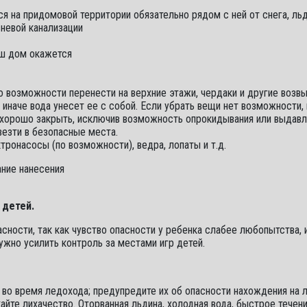
 на придомовой территории обязательно рядом с ней от снега, льд
невой канализации
аш дом окажется
о возможности перенести на верхние этажи, чердаки и другие возв
иначе вода унесет ее с собой. Если убрать вещи нет возможности, 
хорошо закрыть, исключив возможность опрокидывания или выдавл
везти в безопасные места.
онасосы (по возможности), ведра, лопаты и т.д.
ние нанесения
 детей.
сности, так как чувство опасности у ребенка слабее любопытства, 
ужно усилить контроль за местами игр детей.
во время ледохода; предупредите их об опасности нахождения на л
айте лихачество. Оторванная льдина, холодная вода, быстрое течени