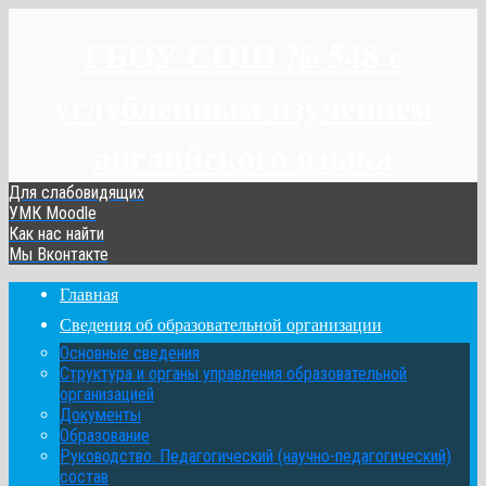
ГБОУ СОШ № 548 с
углубленным изучением
английского языка
Для слабовидящих
УМК Moodle
Как нас найти
Мы Вконтакте
Главная
Сведения об образовательной организации
Основные сведения
Структура и органы управления образовательной
организацией
Документы
Образование
Руководство. Педагогический (научно-педагогический)
состав