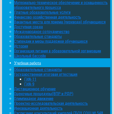
Материально-техническое обеспечение и оснащенность
образовательного процесса
Платные образовательные услуги
Финансово-хозяйственная деятельность
Вакантные места для приема (перевода) обучающихся
Доступная среда
Международное сотрудничество
Образовательные стандарты
Стипендии и меры поддержки обучающихся
История
Организация питания в образовательной организации
Школьный бассейн
Учебная работа
Образовательные стандарты
Государственная итоговая аттестация
ГИА-11
ГИА-9
Дистанционное обучение
Оценочные процедуры(ВПР и РДР)
Олимпиадное движение
Проектно-исследовательская деятельность
Инновационная деятельность
Расписание консультаций учителей ГБОУ СОШ № 548