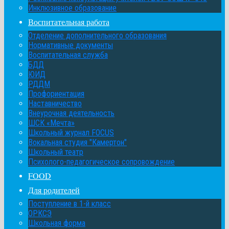
Инклюзивное образование
Воспитательная работа
Отделение дополнительного образования
Нормативные документы
Воспитательная служба
БДД
ЮИД
РДДМ
Профориентация
Наставничество
Внеурочная деятельность
ШСК «Мечта»
Школьный журнал FOCUS
Вокальная студия "Камертон"
Школьный театр
Психолого-педагогическое сопровождение
FOOD
Для родителей
Поступление в 1-й класс
ОРКСЭ
Школьная форма