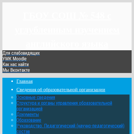
ГБОУ СОШ № 548 с
углубленным изучением
английского языка
Для слабовидящих
УМК Moodle
Как нас найти
Мы Вконтакте
Главная
Сведения об образовательной организации
Основные сведения
Структура и органы управления образовательной
организацией
Документы
Образование
Руководство. Педагогический (научно-педагогический)
состав