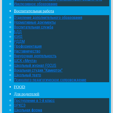
Инклюзивное образование
Воспитательная работа
Отделение дополнительного образования
Нормативные документы
Воспитательная служба
БДД
ЮИД
РДДМ
Профориентация
Наставничество
Внеурочная деятельность
ШСК «Мечта»
Школьный журнал FOCUS
Вокальная студия "Камертон"
Школьный театр
Психолого-педагогическое сопровождение
FOOD
Для родителей
Поступление в 1-й класс
ОРКСЭ
Школьная форма