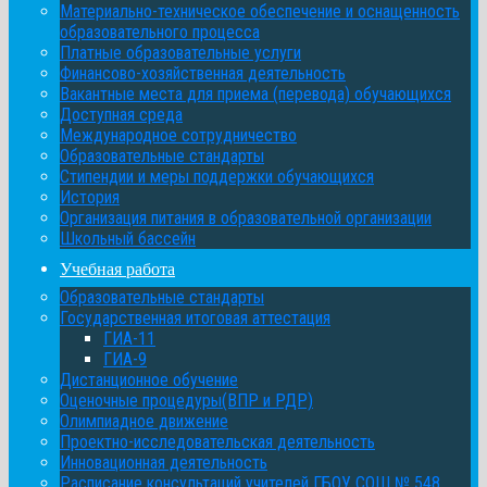
Материально-техническое обеспечение и оснащенность
образовательного процесса
Платные образовательные услуги
Финансово-хозяйственная деятельность
Вакантные места для приема (перевода) обучающихся
Доступная среда
Международное сотрудничество
Образовательные стандарты
Стипендии и меры поддержки обучающихся
История
Организация питания в образовательной организации
Школьный бассейн
Учебная работа
Образовательные стандарты
Государственная итоговая аттестация
ГИА-11
ГИА-9
Дистанционное обучение
Оценочные процедуры(ВПР и РДР)
Олимпиадное движение
Проектно-исследовательская деятельность
Инновационная деятельность
Расписание консультаций учителей ГБОУ СОШ № 548