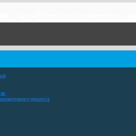
 с углубленным изучением ан
ией
тав
разовательного процесса