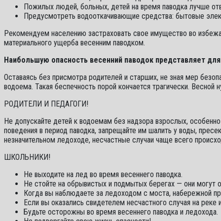
Пожилых людей, больных, детей на время паводка лучше от
Предусмотреть водооткачивающие средства: бытовые электр
Рекомендуем населению застраховать свое имущество во избежа
материального ущерба весенним паводком.
Наибольшую опасность весенний паводок представляет для
Оставаясь без присмотра родителей и старших, не зная мер безопа
водоема. Такая беспечность порой кончается трагически. Весной н
РОДИТЕЛИ И ПЕДАГОГИ!
Не допускайте детей к водоемам без надзора взрослых, особенно 
поведения в период паводка, запрещайте им шалить у воды, пресек
незначительном ледоходе, несчастные случаи чаще всего происхо
ШКОЛЬНИКИ!
Не выходите на лед во время весеннего паводка.
Не стойте на обрывистых и подмытых берегах — они могут о
Когда вы наблюдаете за ледоходом с моста, набережной при
Если вы оказались свидетелем несчастного случая на реке и
Будьте осторожны во время весеннего паводка и ледохода.