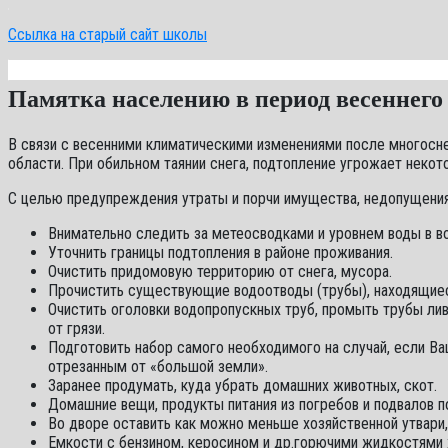
Ссылка на старый сайт школы
Памятка населению в период весеннего
В связи с весенними климатическими изменениями после многосн
области. При обильном таянии снега, подтопление угрожает некот
С целью предупреждения утраты и порчи имущества, недопущени
Внимательно следить за метеосводками и уровнем воды в в
Уточнить границы подтопления в районе проживания.
Очистить придомовую территорию от снега, мусора.
Прочистить существующие водоотводы (трубы), находящиеся
Очистить оголовки водопропускных труб, промыть трубы лив
от грязи.
Подготовить набор самого необходимого на случай, если В
отрезанным от «большой земли».
Заранее продумать, куда убрать домашних животных, скот.
Домашние вещи, продукты питания из погребов и подвалов п
Во дворе оставить как можно меньше хозяйственной утвари, 
Емкости с бензином, керосином и др.горючими жидкостями 