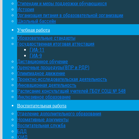
Стипендии и меры поддержки обучающихся
История
Организация питания в образовательной организации
Школьный бассейн
Учебная работа
Образовательные стандарты
Государственная итоговая аттестация
ГИА-11
ГИА-9
Дистанционное обучение
Оценочные процедуры(ВПР и РДР)
Олимпиадное движение
Проектно-исследовательская деятельность
Инновационная деятельность
Расписание консультаций учителей ГБОУ СОШ № 548
Инклюзивное образование
Воспитательная работа
Отделение дополнительного образования
Нормативные документы
Воспитательная служба
БДД
ЮИД