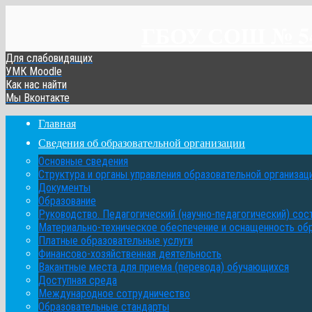
ГБОУ СОШ № 548
Для слабовидящих
УМК Moodle
Как нас найти
Мы Вконтакте
Главная
Сведения об образовательной организации
Основные сведения
Структура и органы управления образовательной организац
Документы
Образование
Руководство. Педагогический (научно-педагогический) сос
Материально-техническое обеспечение и оснащенность об
Платные образовательные услуги
Финансово-хозяйственная деятельность
Вакантные места для приема (перевода) обучающихся
Доступная среда
Международное сотрудничество
Образовательные стандарты