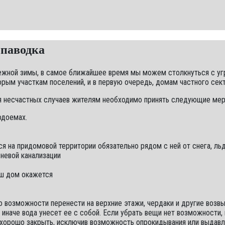
 паводка
ежной зимы, в самое ближайшее время мы можем столкнуться с уг
орым участкам поселений, и в первую очередь, домам частного сек
я несчастных случаев жителям необходимо принять следующие мер
одоемах.
 на придомовой территории обязательно рядом с ней от снега, льд
невой канализации
аш дом окажется
о возможности перенести на верхние этажи, чердаки и другие возв
иначе вода унесет ее с собой. Если убрать вещи нет возможности, 
хорошо закрыть, исключив возможность опрокидывания или выдавл