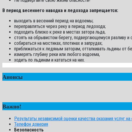
Не подвергайте свою жизнь опасности!
В период весеннего наводка и ледохода запрещается:
выходить в весенний период на водоемы;
переправляться через реку в период ледохода;
подходить близко к реке в местах затора льда,
стоять на обрывистом берегу, подвергающемуся разливу и 
собираться на мостиках, плотинах и запрудах;
приближаться к ледяным заторам, отталкивать льдины от бе
измерять глубину реки или любого водоема,
ходить по льдинам и кататься на них.
Анонсы
Важно!
Результаты независимой оценки качества оказания услуг на с
Телефон доверия
Безопасность