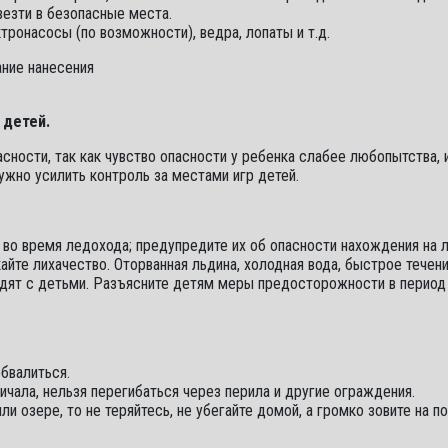
везти в безопасные места.
онасосы (по возможности), ведра, лопаты и т.д.
ние нанесения
 детей.
сности, так как чувство опасности у ребенка слабее любопытства, 
ужно усилить контроль за местами игр детей.
во время ледохода; предупредите их об опасности нахождения на л
айте лихачество. Оторванная льдина, холодная вода, быстрое течени
дят с детьми. Разъясните детям меры предосторожности в период 
бвалиться.
чала, нельзя перегибаться через перила и другие ограждения.
ли озере, то не теряйтесь, не убегайте домой, а громко зовите на