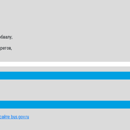
обвалу;
регов,
айте bus.gov.ru