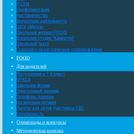
РДДМ
Профориентация
Наставничество
Внеурочная деятельность
ШСК «Мечта»
Школьный журнал FOCUS
Вокальная студия "Камертон"
Школьный театр
Психолого-педагогическое сопровождение
FOOD
Для родителей
Поступление в 1-й класс
ОРКСЭ
Школьная форма
Электронный дневник
Телефоны доверия
Организация питания
Льготы для детей участников СВО
Безопасность
Олимпиады и конкурсы
Методическая копилка