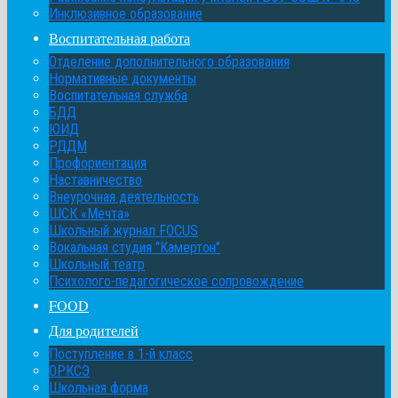
Инклюзивное образование
Воспитательная работа
Отделение дополнительного образования
Нормативные документы
Воспитательная служба
БДД
ЮИД
РДДМ
Профориентация
Наставничество
Внеурочная деятельность
ШСК «Мечта»
Школьный журнал FOCUS
Вокальная студия "Камертон"
Школьный театр
Психолого-педагогическое сопровождение
FOOD
Для родителей
Поступление в 1-й класс
ОРКСЭ
Школьная форма