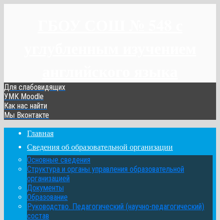
ГБОУ СОШ № 548 с
углубленным изучением
английского языка
Для слабовидящих
УМК Moodle
Как нас найти
Мы Вконтакте
Главная
Сведения об образовательной организации
Основные сведения
Структура и органы управления образовательной
организацией
Документы
Образование
Руководство. Педагогический (научно-педагогический)
состав