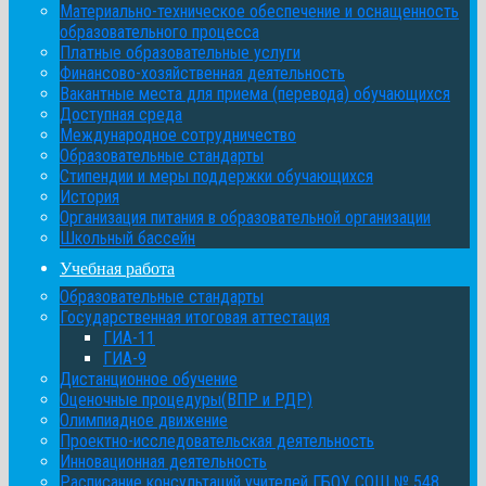
Материально-техническое обеспечение и оснащенность
образовательного процесса
Платные образовательные услуги
Финансово-хозяйственная деятельность
Вакантные места для приема (перевода) обучающихся
Доступная среда
Международное сотрудничество
Образовательные стандарты
Стипендии и меры поддержки обучающихся
История
Организация питания в образовательной организации
Школьный бассейн
Учебная работа
Образовательные стандарты
Государственная итоговая аттестация
ГИА-11
ГИА-9
Дистанционное обучение
Оценочные процедуры(ВПР и РДР)
Олимпиадное движение
Проектно-исследовательская деятельность
Инновационная деятельность
Расписание консультаций учителей ГБОУ СОШ № 548