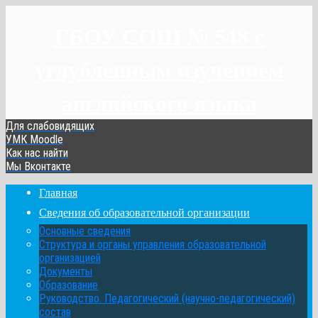
ГБОУ СОШ № 548 с
углубленным изучением
английского языка
Для слабовидящих
УМК Moodle
Как нас найти
Мы Вконтакте
Главная
Сведения об образовательной организации
Основные сведения
Структура и органы управления образовательной
организацией
Документы
Образование
Руководство. Педагогический (научно-педагогический)
состав