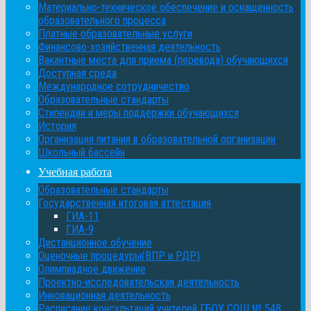
Материально-техническое обеспечение и оснащенность
образовательного процесса
Платные образовательные услуги
Финансово-хозяйственная деятельность
Вакантные места для приема (перевода) обучающихся
Доступная среда
Международное сотрудничество
Образовательные стандарты
Стипендии и меры поддержки обучающихся
История
Организация питания в образовательной организации
Школьный бассейн
Учебная работа
Образовательные стандарты
Государственная итоговая аттестация
ГИА-11
ГИА-9
Дистанционное обучение
Оценочные процедуры(ВПР и РДР)
Олимпиадное движение
Проектно-исследовательская деятельность
Инновационная деятельность
Расписание консультаций учителей ГБОУ СОШ № 548