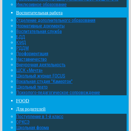
Инклюзивное образование
Воспитательная работа
Отделение дополнительного образования
Нормативные документы
Воспитательная служба
БДД
ЮИД
РДДМ
Профориентация
Наставничество
Внеурочная деятельность
ШСК «Мечта»
Школьный журнал FOCUS
Вокальная студия "Камертон"
Школьный театр
Психолого-педагогическое сопровождение
FOOD
Для родителей
Поступление в 1-й класс
ОРКСЭ
Школьная форма