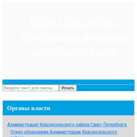
ГБОУ СОШ № 548 с
углубленным изучением
английского языка
Для слабовидящих
УМК Moodle
Как нас найти
Мы Вконтакте
Искать
Органы власти
Администрация Красносельского района Санкт-Петербурга
Отдел образования Администрации Красносельского