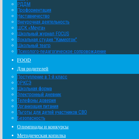
РДДМ
Профориентация
Наставничество
Внеурочная деятельность
ШСК «Мечта»
Школьный журнал FOCUS
Вокальная студия "Камертон"
Школьный театр
Психолого-педагогическое сопровождение
FOOD
Для родителей
Поступление в 1-й класс
ОРКСЭ
Школьная форма
Электронный дневник
Телефоны доверия
Организация питания
Льготы для детей участников СВО
Безопасность
Олимпиады и конкурсы
Методическая копилка