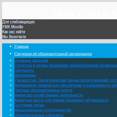
ГБОУ СОШ № 548
Для слабовидящих
УМК Moodle
Как нас найти
Мы Вконтакте
Главная
Сведения об образовательной организации
Основные сведения
Структура и органы управления образовательной организац
Документы
Образование
Руководство. Педагогический (научно-педагогический) сос
Материально-техническое обеспечение и оснащенность об
Платные образовательные услуги
Финансово-хозяйственная деятельность
Вакантные места для приема (перевода) обучающихся
Доступная среда
Международное сотрудничество
Образовательные стандарты