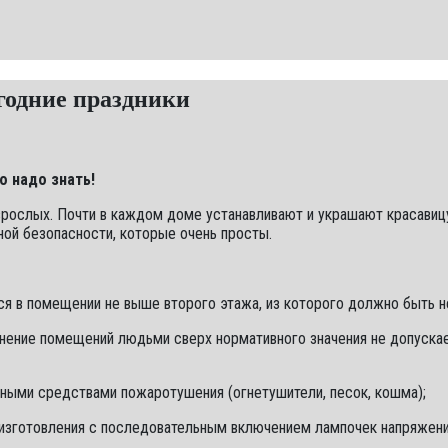
годние праздники
о надо знать!
лых. Почти в каждом доме устанавливают и украшают красавицу - 
ой безопасности, которые очень просты.
тся в помещении не выше второго этажа, из которого должно быть 
олнение помещений людьми сверх нормативного значения не допускае
чными средствами пожаротушения (огнетушители, песок, кошма);
о изготовления с последовательным включением лампочек напряжен