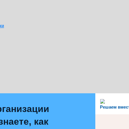
ки
рганизации
Решаем вмес
наете, как