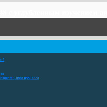
 с углубленным изучением ан
ией
тав
разовательного процесса