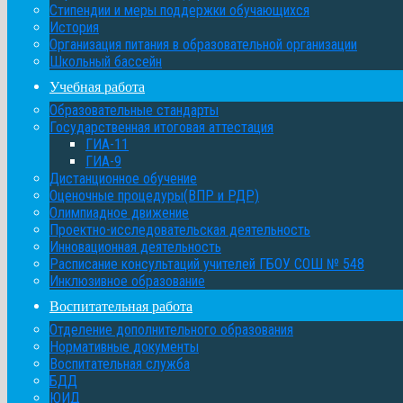
Стипендии и меры поддержки обучающихся
История
Организация питания в образовательной организации
Школьный бассейн
Учебная работа
Образовательные стандарты
Государственная итоговая аттестация
ГИА-11
ГИА-9
Дистанционное обучение
Оценочные процедуры(ВПР и РДР)
Олимпиадное движение
Проектно-исследовательская деятельность
Инновационная деятельность
Расписание консультаций учителей ГБОУ СОШ № 548
Инклюзивное образование
Воспитательная работа
Отделение дополнительного образования
Нормативные документы
Воспитательная служба
БДД
ЮИД