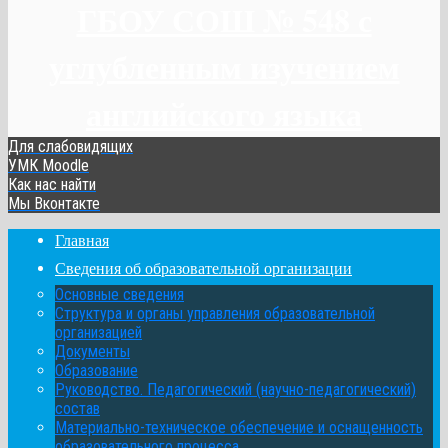
ГБОУ СОШ № 548 с
углубленным изучением
английского языка
Для слабовидящих
УМК Moodle
Как нас найти
Мы Вконтакте
Главная
Сведения об образовательной организации
Основные сведения
Структура и органы управления образовательной
организацией
Документы
Образование
Руководство. Педагогический (научно-педагогический)
состав
Материально-техническое обеспечение и оснащенность
образовательного процесса