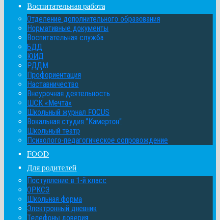
Воспитательная работа
Отделение дополнительного образования
Нормативные документы
Воспитательная служба
БДД
ЮИД
РДДМ
Профориентация
Наставничество
Внеурочная деятельность
ШСК «Мечта»
Школьный журнал FOCUS
Вокальная студия "Камертон"
Школьный театр
Психолого-педагогическое сопровождение
FOOD
Для родителей
Поступление в 1-й класс
ОРКСЭ
Школьная форма
Электронный дневник
Телефоны доверия