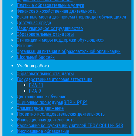
Платные образовательные услуги
Финансово-хозяйственная деятельность
Вакантные места для приема (перевода) обучающихся
Доступная среда
Международное сотрудничество
Образовательные стандарты
Стипендии и меры поддержки обучающихся
История
Организация питания в образовательной организации
Школьный бассейн
Учебная работа
Образовательные стандарты
Государственная итоговая аттестация
ГИА-11
ГИА-9
Дистанционное обучение
Оценочные процедуры(ВПР и РДР)
Олимпиадное движение
Проектно-исследовательская деятельность
Инновационная деятельность
Расписание консультаций учителей ГБОУ СОШ № 548
Инклюзивное образование