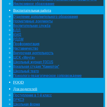
Инклюзивное образование
Воспитательная работа
Отделение дополнительного образования
Нормативные документы
Воспитательная служба
БДД
ЮИД
РДДМ
Профориентация
Наставничество
Внеурочная деятельность
ШСК «Мечта»
Школьный журнал FOCUS
Вокальная студия "Камертон"
Школьный театр
Психолого-педагогическое сопровождение
FOOD
Для родителей
Поступление в 1-й класс
ОРКСЭ
Школьная форма