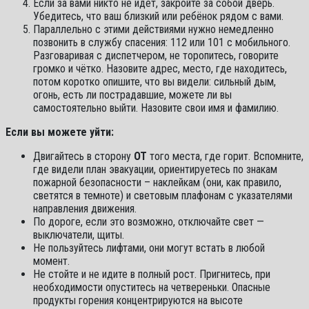
Если за вами никто не идёт, закройте за собой дверь.
Убедитесь, что ваш близкий или ребёнок рядом с вами.
Параллельно с этими действиями нужно немедленно
позвонить в службу спасения: 112 или 101 с мобильного.
Разговаривая с диспетчером, не торопитесь, говорите
громко и чётко. Назовите адрес, место, где находитесь,
потом коротко опишите, что вы видели: сильный дым,
огонь, есть ли пострадавшие, можете ли вы
самостоятельно выйти. Назовите свои имя и фамилию.
Если вы можете уйти:
Двигайтесь в сторону
ОТ
того места, где горит. Вспомните,
где видели план эвакуации, ориентируетесь по знакам
пожарной безопасности – наклейкам (они, как правило,
светятся в темноте) и световым плафонам с указателями
направления движения.
По дороге, если это возможно, отключайте свет —
выключатели, щиты.
Не пользуйтесь лифтами, они могут встать в любой
момент.
Не стойте и не идите в полный рост. Пригнитесь, при
необходимости опуститесь на четвереньки. Опасные
продукты горения концентрируются на высоте