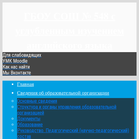
ГБОУ СОШ № 548 с
углубленным изучением
английского языка
Для слабовидящих
УМК Moodle
Как нас найти
Мы Вконтакте
Главная
Сведения об образовательной организации
Основные сведения
Структура и органы управления образовательной
организацией
Документы
Образование
Руководство. Педагогический (научно-педагогический)
состав