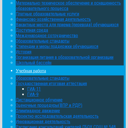
Материально-техническое обеспечение и оснащенность
образовательного процесса
Платные образовательные услуги
Финансово-хозяйственная деятельность
Вакантные места для приема (перевода) обучающихся
Доступная среда
Международное сотрудничество
Образовательные стандарты
Стипендии и меры поддержки обучающихся
История
Организация питания в образовательной организации
Школьный бассейн
Учебная работа
Образовательные стандарты
Государственная итоговая аттестация
ГИА-11
ГИА-9
Дистанционное обучение
Оценочные процедуры(ВПР и РДР)
Олимпиадное движение
Проектно-исследовательская деятельность
Инновационная деятельность
Расписание консультаций учителей ГБОУ СОШ № 548