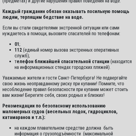
(предметах) и другие нарушения правил поведения на воде.
Каждый гражданин обязан оказывать посильную помощь
людям, терпящим бедствие на воде.
Если вы стали свидетелями экстренной ситуации или сами
нуждаетесь в помощи, вызовите спасателей по телефонам:
01
;
112
(единый номер вызова экстренных оперативных
служб);
т
елефон ближайшей спасательной станции
(находится
на информационных стендах городских пляжей).
Уважаемые жители и гости Санкт-Петербурга! Не подвергайте
свою жизнь неоправданному риску при купании! Помните, что
несоблюдение правил безопасности при купании может стоить
вам жизни! Берегите себя, своих родных и близких!
Рекомендации по безопасному использованию
маломерных судов
(весельных лодок, гидроциклов,
катамаранов и т.п.):
на каждом плавательном средстве должна быть
информация о грузоподъёмности (максимальной