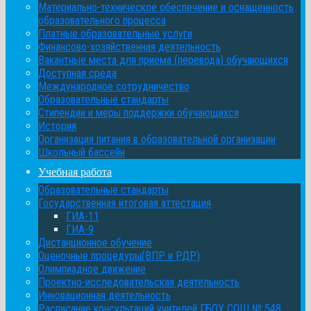
Материально-техническое обеспечение и оснащенность
образовательного процесса
Платные образовательные услуги
Финансово-хозяйственная деятельность
Вакантные места для приема (перевода) обучающихся
Доступная среда
Международное сотрудничество
Образовательные стандарты
Стипендии и меры поддержки обучающихся
История
Организация питания в образовательной организации
Школьный бассейн
Учебная работа
Образовательные стандарты
Государственная итоговая аттестация
ГИА-11
ГИА-9
Дистанционное обучение
Оценочные процедуры(ВПР и РДР)
Олимпиадное движение
Проектно-исследовательская деятельность
Инновационная деятельность
Расписание консультаций учителей ГБОУ СОШ № 548