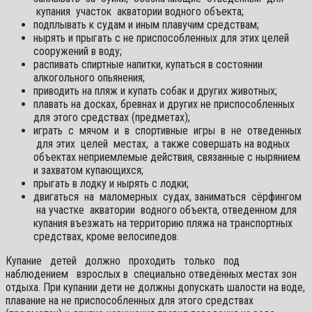
купания участок акватории водного объекта;
подплывать к судам и иным плавучим средствам;
нырять и прыгать с не приспособленных для этих целей
сооружений в воду;
распивать спиртные напитки, купаться в состоянии
алкогольного опьянения;
приводить на пляж и купать собак и других животных;
плавать на досках, бревнах и других не приспособленных
для этого средствах (предметах);
играть с мячом и в спортивные игры в не отведенных
для этих целей местах, а также совершать на водных
объектах неприемлемые действия, связанные с нырянием
и захватом купающихся;
прыгать в лодку и нырять с лодки;
двигаться на маломерных судах, заниматься сёрфингом
на участке акватории водного объекта, отведенном для
купания въезжать на территорию пляжа на транспортных
средствах, кроме велосипедов.
Купание детей должно проходить только под
наблюдением взрослых в специально отведённых местах зон
отдыха. При купании дети не должны допускать шалости на воде,
плавание на не приспособленных для этого средствах