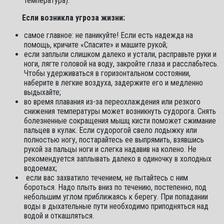
температура).
Если возникла угроза жизни:
самое главное: не паникуйте! Если есть надежда на
помощь, кричите «Спасите» и машите рукой;
если заплыли слишком далеко и устали, расправьте руки и
ноги, лягте головой на воду, закройте глаза и расслабьтесь.
Чтобы удерживаться в горизонтальном состоянии,
наберите в легкие воздуха, задержите его и медленно
выдыхайте;
во время плавания из-за переохлаждения или резкого
снижения температуры может возникнуть судорога. Снять
болезненные сокращения мышц кисти поможет сжимание
пальцев в кулак. Если судорогой свело лодыжку или
полностью ногу, постарайтесь ее выпрямить, взявшись
рукой за пальцы ноги и слегка надавив на колено. Не
рекомендуется заплывать далеко в одиночку в холодных
водоемах;
если вас захватило течением, не пытайтесь с ним
бороться. Надо плыть вниз по течению, постепенно, под
небольшим углом приближаясь к берегу. При попадании
воды в дыхательные пути необходимо приподняться над
водой и откашляться.