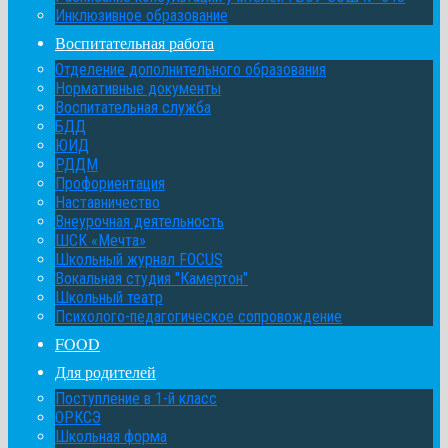
Инклюзивное образование
Воспитательная работа
Отделение дополнительного образования
Нормативные документы
Воспитательная служба
БДД
ЮИД
РДДМ
Профориентация
Наставничество
Внеурочная деятельность
ШСК «Мечта»
Школьный журнал FOCUS
Вокальная студия "Камертон"
Школьный театр
Психолого-педагогическое сопровождение
FOOD
Для родителей
Поступление в 1-й класс
ОРКСЭ
Школьная форма