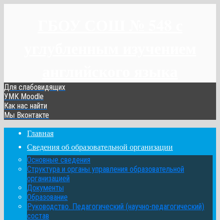
ГБОУ СОШ № 548 с
углубленным изучением
английского языка
Для слабовидящих
УМК Moodle
Как нас найти
Мы Вконтакте
Главная
Сведения об образовательной организации
Основные сведения
Структура и органы управления образовательной
организацией
Документы
Образование
Руководство. Педагогический (научно-педагогический)
состав