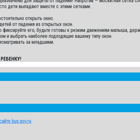
назначены для защиты от падений! Напротив — москитная сетка спо
часто дети выпадают вместе с этими сетками.
остоятельно открыть окно.
детей от падения из открытых окон.
ко фиксируйте его, будьте готовы к резким движениям малыша, дер
ом и выбрать наиболее подходящие вашему типу окон.
рисматривать за младшими.
РЕБЕНКУ!
айте bus.gov.ru