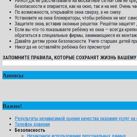
НИКОГДА не рассчитывайте на москитные сетки! Они не пред
безопасности и опирается, как на окно, так и на неё. Очень 
По возможности, открывайте окна сверху, а не снизу.
Установите на окна блокираторы, чтобы ребёнок не мог сам
Защитите окна, вставив оконные решетки. Решётки защитят 
Если вы что-то показываете ребёнку из окна — всегда креп
обратиться в специальные фирмы, занимающиеся их монтаж
Давайте детям уроки безопасности. Учите старших детей п
Никогда не оставляйте ребёнка без присмотра!
ЗАПОМНИТЕ ПРАВИЛА, КОТОРЫЕ СОХРАНЯТ ЖИЗНЬ ВАШЕМУ
Анонсы
Важно!
Результаты независимой оценки качества оказания услуг на с
Телефон доверия
Безопасность
Незаконное использование персональных данных