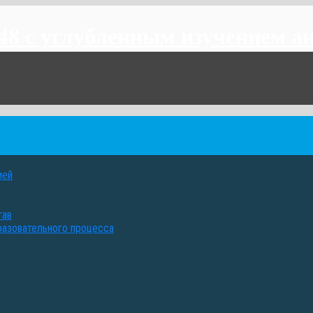
 с углубленным изучением ан
ией
тав
разовательного процесса