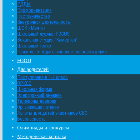
РДДМ
Профориентация
Наставничество
Внеурочная деятельность
ШСК «Мечта»
Школьный журнал FOCUS
Вокальная студия "Камертон"
Школьный театр
Психолого-педагогическое сопровождение
FOOD
Для родителей
Поступление в 1-й класс
ОРКСЭ
Школьная форма
Электронный дневник
Телефоны доверия
Организация питания
Льготы для детей участников СВО
Безопасность
Олимпиады и конкурсы
Методическая копилка