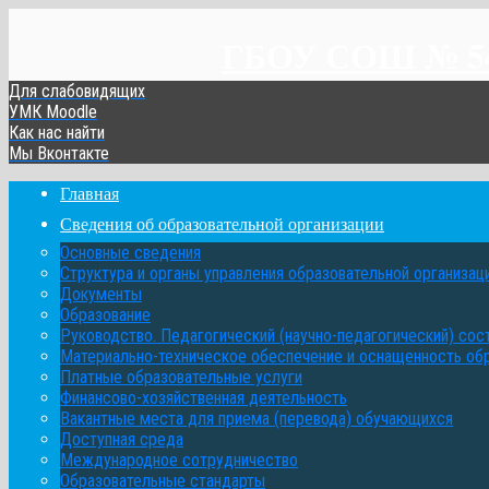
ГБОУ СОШ № 548
Для слабовидящих
УМК Moodle
Как нас найти
Мы Вконтакте
Главная
Сведения об образовательной организации
Основные сведения
Структура и органы управления образовательной организац
Документы
Образование
Руководство. Педагогический (научно-педагогический) сос
Материально-техническое обеспечение и оснащенность об
Платные образовательные услуги
Финансово-хозяйственная деятельность
Вакантные места для приема (перевода) обучающихся
Доступная среда
Международное сотрудничество
Образовательные стандарты