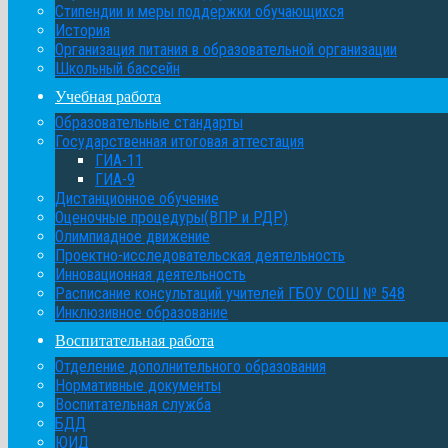
Стипендии и меры поддержки обучающихся
История
Организация питания в образовательной организации
Школьный бассейн
Учебная работа
Образовательные стандарты
Государственная итоговая аттестация
ГИА-11
ГИА-9
Дистанционное обучение
Оценочные процедуры(ВПР и РДР)
Олимпиадное движение
Проектно-исследовательская деятельность
Инновационная деятельность
Расписание консультаций учителей ГБОУ СОШ № 548
Инклюзивное образование
Воспитательная работа
Отделение дополнительного образования
Нормативные документы
Воспитательная служба
БДД
ЮИД