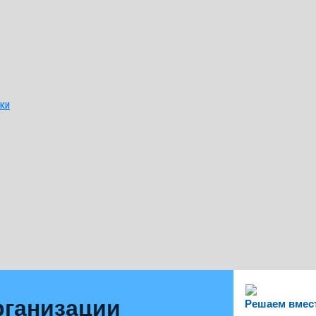
ки
рганизации
Решаем вмес